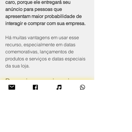
caro, porque ele entregará seu 
anúncio para pessoas que 
apresentam maior probabilidade de 
interagir e comprar com sua empresa.
Há muitas vantagens em usar esse 
recurso, especialmente em datas 
comemorativas, lançamentos de 
produtos e serviços e datas especiais 
da sua loja.
Parcerias com jornais e 
rádio de São Roque
Uma boa parceria com jornais e 
rádio 
de São Roque-SP
 é excelente para 
trazer visibilidade e reconhecimento 
das pessoas. 