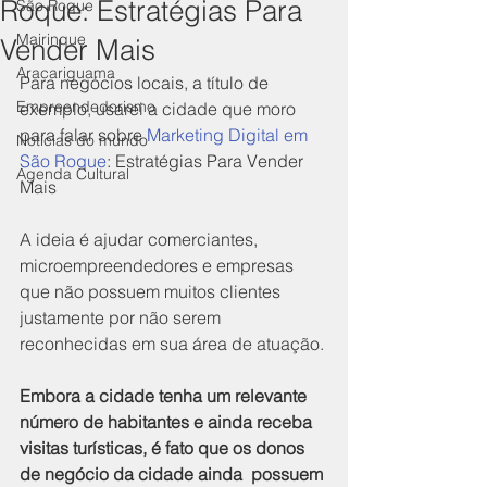
Roque: Estratégias Para
São Roque
Mairinque
Vender Mais
Aracariguama
Para negócios locais, a título de 
Empreendedorismo
exemplo, usarei a cidade que moro 
para falar sobre 
Marketing Digital em 
Notícias do mundo
São Roque
:
 Estratégias Para Vender 
Agenda Cultural
Mais
A ideia é ajudar comerciantes, 
microempreendedores e empresas 
que não possuem muitos clientes 
justamente por não serem 
reconhecidas em sua área de atuação.
Embora a cidade tenha um relevante 
número de habitantes e ainda receba 
visitas turísticas, é fato que os donos 
de negócio da cidade ainda  possuem 