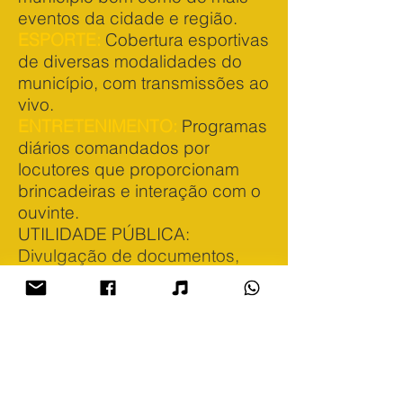
eventos da cidade e região.
ESPORTE:
Cobertura esportivas
de diversas modalidades do
município, com transmissões ao
vivo.
ENTRETENIMENTO:
Programas
diários comandados por
locutores que proporcionam
brincadeiras e interação com o
ouvinte.
UTILIDADE PÚBLICA:
Divulgação de documentos,
pessoas e animais perdidos ou
encontrados.
PRESTAÇÃO DE
SERVIÇO:
Orientações sobre
trânsito, entradas, cortes de
água e energia.