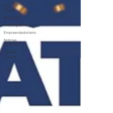
São
Roque
Mairinque
Aracariguama
Empreendedorismo
Notícias
do mundo
Agenda
Cultural