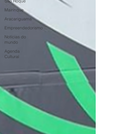
São Roque
Mairinque
Aracariguama
Empreendedorismo
Notícias do
mundo
Agenda
Cultural