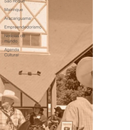
São Roque
Mairinque
Aracariguama
Empreendedorismo
Notícias do
mundo
Agenda
Cultural