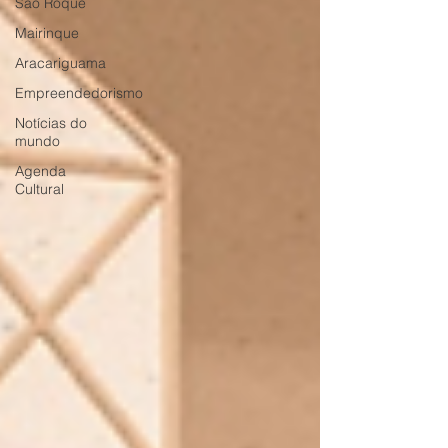
São Roque
Mairinque
Aracariguama
Empreendedorismo
Notícias do
mundo
Agenda
Cultural