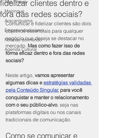
fidelizar clientes dentro e
São Roque
Mairinque
fora das redes sociais?
Aracariguama
Comunicar e fidelizar clientes são dois 
Empreendedorismo
objetivos essenciais para qualquer 
negócio que deseja se destacar no 
Notícias do mundo
mercado. 
Mas como fazer isso de 
Agenda Cultural
forma eficaz dentro e fora das redes 
sociais? 
Neste artigo, 
vamos apresentar 
algumas dicas e 
estratégias validadas 
pela Conteúdo Singular
, para você 
conquistar e manter o relacionamento 
com o seu público-alvo
, seja nas 
plataformas digitais ou nos canais 
tradicionais de comunicação.
Como se comunicar e 