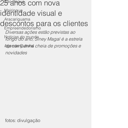
25 anos com nova
São Roque
Mairinque
identidade visual e
Aracariguama
descontos para os clientes
Empreendedorismo
Diversas ações estão previstas ao 
Notícias do mundo
longo do ano; Siney Magal é a estrela 
da campanha cheia de promoções e 
Agenda Cultural
novidades
fotos: divulgação 